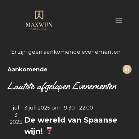
Doorgaan
naar
inhoud
Er zijn geen aankomende evenementen.
Ev
Aankomende
Weer
Lijst
Selecteer
we
Laatste afgelopen Evenementen
navi
een
nav
datum.
jul
3 juli 2025 om 19:30
-
22:00
3
De wereld van Spaanse
2025
wijn!