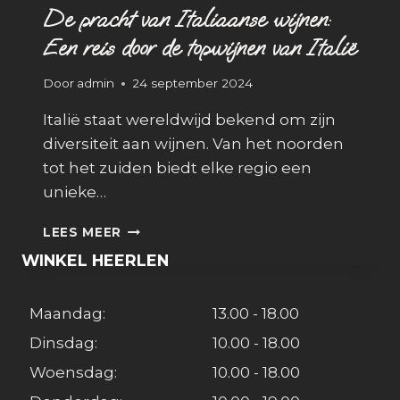
De pracht van Italiaanse wijnen:
Een reis door de topwijnen van Italië
Door
admin
24 september 2024
Italië staat wereldwijd bekend om zijn
diversiteit aan wijnen. Van het noorden
tot het zuiden biedt elke regio een
unieke…
DE
LEES MEER
PRACHT
WINKEL HEERLEN
VAN
ITALIAANSE
WIJNEN:
Maandag:
13.00 - 18.00
EEN
REIS
Dinsdag:
10.00 - 18.00
DOOR
Woensdag:
10.00 - 18.00
DE
TOPWIJNEN