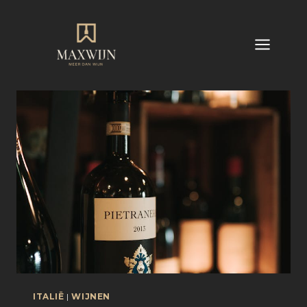
Doorgaan
naar
inhoud
ITALIË
|
WIJNEN